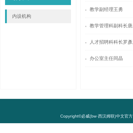
教学副经理王勇
内设机构
教学管理科副科长唐
人才招聘科科长罗彥
办公室主任同晶
Copyright©必威(bw·西汉姆联)中文官方