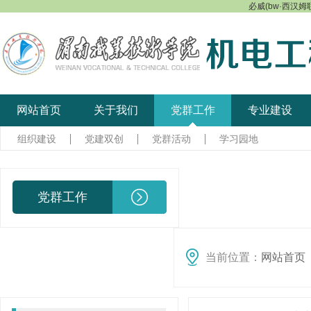
必威(bw·西汉姆联
网站首页
关于我们
党群工作
专业建设
组织建设
党建双创
党群活动
学习园地
党群工作
当前位置：
网站首页